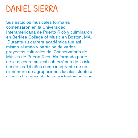
DANIEL SIERRA
Sus estudios musicales formales
comenzaron en la Universidad
Interamericana de Puerto Rico y culminaron
en Berklee College of Music en Boston, MA.
Durante su carrera académica fue asi
mismo alumno y partícipe de varios
proyectos culturales del Conservatorio de
Música de Puerto Rico. Ha formado parte
de la escena musical subterránea de la isla
desde los 14 años como integrante de un
sinnúmero de agrupaciones locales. Junto a
ellas se ha presentado consistentemente en
tarimas y festivales en la isla, lanzado
considerables producciones discográficas y
realizado varias giras entre Estados Unidos
y Latinoamérica. Actualmente es además
socio e ingeniero de Casa Fantasmes,
estudio y sala de ensayo ubicado en
Santurce y creado por Fantasmes, uno de
sus grupos musicales principales.
REGRESAR